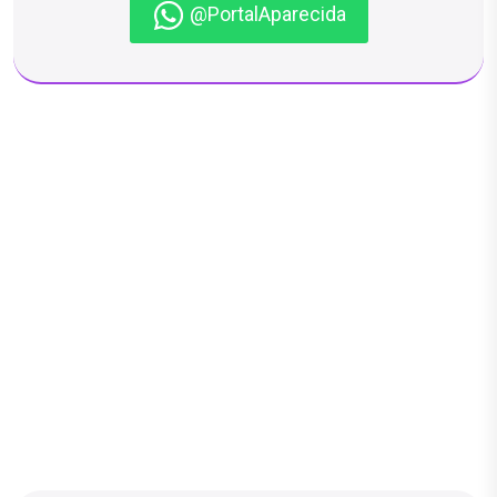
@PortalAparecida