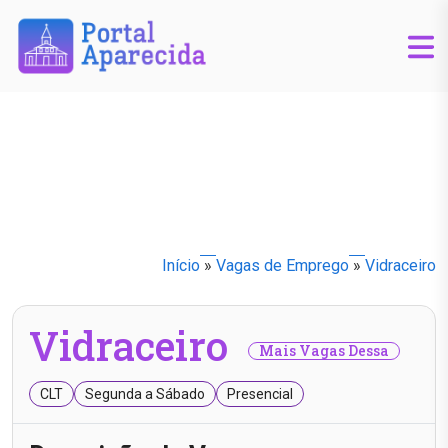
Início
»
Vagas de Emprego
»
Vidraceiro
Vidraceiro
Mais Vagas Dessa
CLT
Segunda a Sábado
Presencial