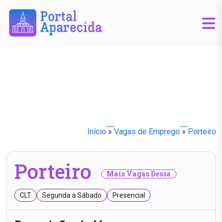
Início
»
Vagas de Emprego
»
Porteiro
Porteiro
Mais Vagas Dessa
CLT
Segunda a Sábado
Presencial