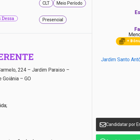
CLT
Meio Período
Es
 Dessa
Presencial
Fa
Meno
+ Bôn
ERENTE
Jardim Santo Ant
armelo, 224 – Jardim Paraiso –
e Goiânia – GO
ida;
Candidatar por E