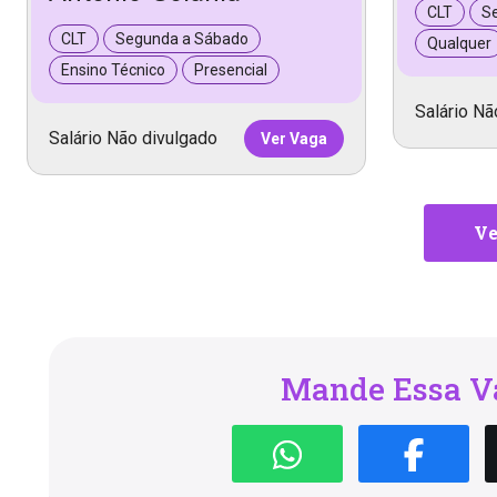
CLT
S
CLT
Segunda a Sábado
Qualquer
Ensino Técnico
Presencial
Salário Nã
Salário Não divulgado
Ver Vaga
Ve
Mande Essa Va