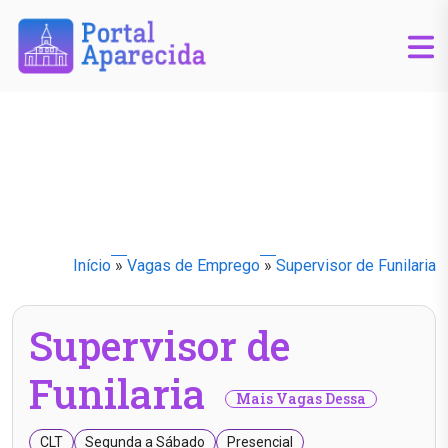
Início
»
Vagas de Emprego
»
Supervisor de Funilaria
Supervisor de
Funilaria
Mais Vagas Dessa
CLT
Segunda a Sábado
Presencial