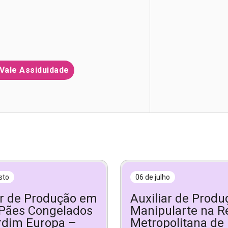
Vale Assiduidade
sto
06 de julho
ar de Produção em
Auxiliar de Prod
Pães Congelados
Manipularte na R
rdim Europa –
Metropolitana de