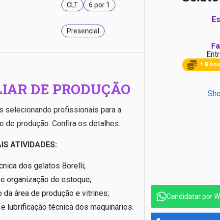
CLT
6 por 1
Es
Presencial
Fa
Entr
+ Bôn
LIAR DE PRODUÇÃO
Sho
s selecionando profissionais para a
 de produção. Confira os detalhes:
IS ATIVIDADES:
nica dos gelatos Borelli;
 e organização de estoque;
 da área de produção e vitrines;
Candidatar por 
 lubrificação técnica dos maquinários.