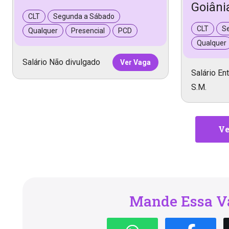
Goiâni
CLT
Segunda a Sábado
CLT
S
Qualquer
Presencial
PCD
Qualquer
Salário Não divulgado
Ver Vaga
Salário Ent
S.M.
Ve
Mande Essa Va