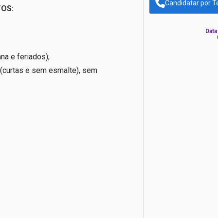
Candidatar por T
TOS:
Data
na e feriados);
 (curtas e sem esmalte), sem