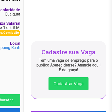
colaridade
Qualquer
ixa Salarial
e 1 e 2 S.M.
us/Comissão
Local
pping Buriti
Cadastre sua Vaga
Tem uma vaga de emprego para o
público Aparecidense? Anuncie aqui!
É de graça!
Cadastrar Vaga
WhatsApp