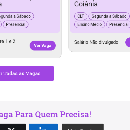
a
Goiânia
egunda a Sábado
CLT
Segunda a Sábado
Presencial
Ensino Médio
Presencial
re 1 e 2
Salário Não divulgado
Ver Vaga
r Todas as Vagas
ga Para Quem Precisa!