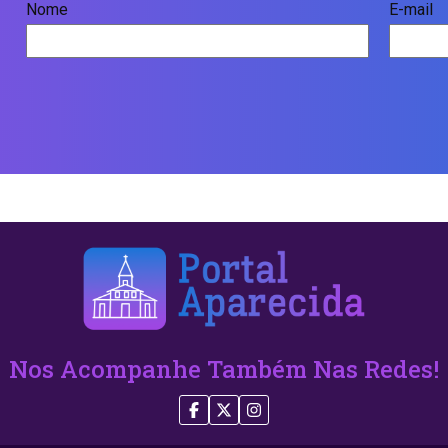
Nome
E-mail
Nos Acompanhe Também Nas Redes!