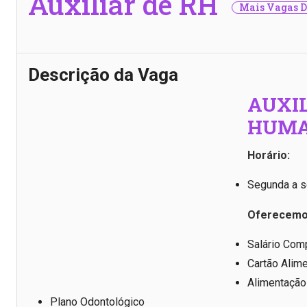
Auxiliar de RH
Mais Vagas D
Descrição da Vaga
AUXIL
HUM
Horário:
Segunda a s
Oferecemo
Salário Comp
Cartão Alim
Alimentação
Plano Odontológico