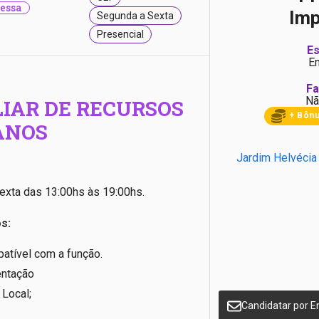
essa
Imp
Segunda a Sexta
Presencial
Es
E
Fa
Nã
IAR DE RECURSOS
+ Bôn
ANOS
Jardim Helvécia
exta das 13:00hs às 19:00hs.
s:
atível com a função.
entação
 Local;
Candidatar por E