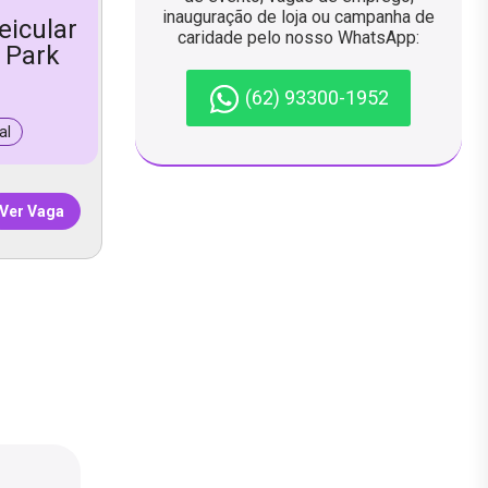
m
inauguração de loja ou campanha de
eicular
caridade pelo nosso WhatsApp:
 Park
(62) 93300-1952
al
Ver Vaga