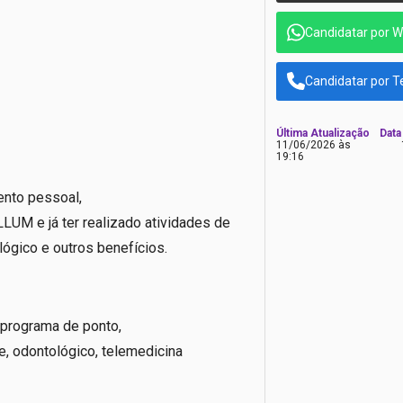
Candidatar por 
Candidatar por T
Última Atualização
Data
11/06/2026 às
19:16
ento pessoal,
UM e já ter realizado atividades de
ógico e outros benefícios.
 programa de ponto,
e, odontológico, telemedicina