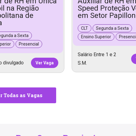
ar de RH em Única
Auxiliar de RH e
il na Região
Speed Proteção V
olitana de
em Setor Papillon
a
CLT
Segunda a Sexta
egunda a Sexta
Ensino Superior
Presenci
perior
Presencial
Salário Entre 1 e 2
o divulgado
S.M.
Ver Vaga
r Todas as Vagas