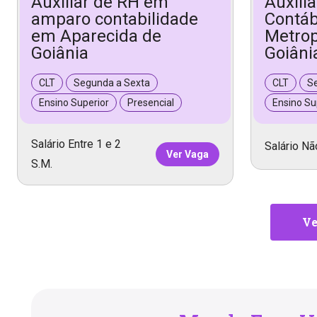
Auxiliar de RH em
Auxili
amparo contabilidade
Contáb
em Aparecida de
Metrop
Goiânia
Goiâni
CLT
Segunda a Sexta
CLT
S
Ensino Superior
Presencial
Ensino Su
Salário Entre 1 e 2
Salário Nã
Ver Vaga
S.M.
Ve