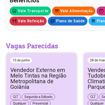
Benefícios
Vale Transporte
Vale Alimentação
Vale Refeição
Plano de Saúde
Plan
Vagas Parecidas
10 de junho
28 de mai
Vendedor Externo em
Vended
Melo Tintas na Região
Tudobr
Metropolitana de
Climat
Goiânia
Parqu
CLT
Segunda a Sábado
CLT
S
Qualquer
Presencial
Qualquer