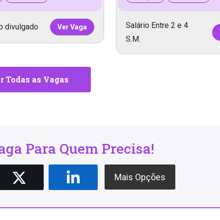
Salário Entre 2 e 4
o divulgado
Ver Vaga
S.M.
r Todas as Vagas
ga Para Quem Precisa!
Mais Opções