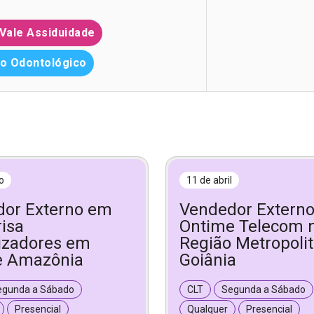
Vale Assiduidade
o Odontológico
o
11 de abril
or Externo em
Vendedor Extern
isa
Ontime Telecom 
izadores em
Região Metropoli
e Amazônia
Goiânia
egunda a Sábado
CLT
Segunda a Sábado
Presencial
Qualquer
Presencial