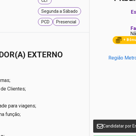
CLT
Segunda a Sábado
Es
PCD
Presencial
Fa
Nã
+ Bôn
DOR(A) EXTERNO
Região Metro
rnas;
de Clientes;
ade para viagens;
na função;
Candidatar por E