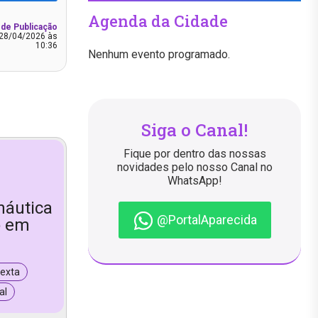
Agenda da Cidade
 de Publicação
28/04/2026 às
10:36
Nenhum evento programado.
Siga o Canal!
Fique por dentro das nossas
novidades pelo nosso Canal no
WhatsApp!
náutica
@PortalAparecida
o em
exta
al