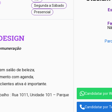
Segunda a Sábado
Es
Presencial
Fa
Nã
DESIGN
Par
remuneração
 em salão de beleza;
mento com agenda;
clientes ativa é importante.
Candidatar por 
abalho : Rua 1011, Unidade 101 – Parque
Candidatar por T