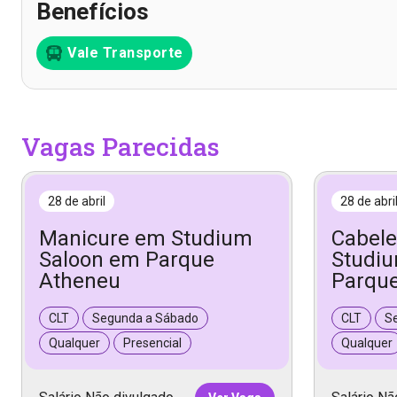
Benefícios
Vale Transporte
Vagas Parecidas
28 de abril
28 de abri
Manicure em Studium
Cabele
Saloon em Parque
Studi
Atheneu
Parqu
CLT
Segunda a Sábado
CLT
S
Qualquer
Presencial
Qualquer