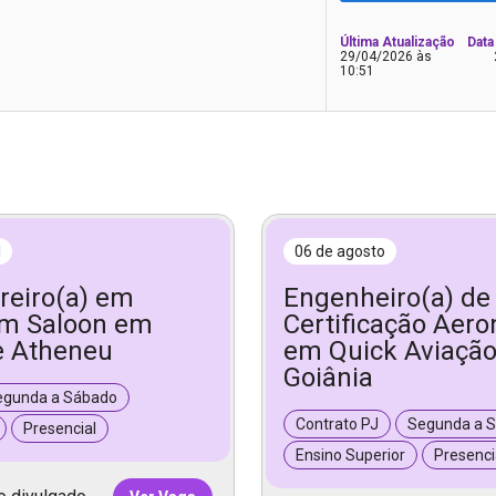
Última Atualização
Data
29/04/2026 às
10:51
l
06 de agosto
reiro(a) em
Engenheiro(a) de
um Saloon em
Certificação Aero
e Atheneu
em Quick Aviaçã
Goiânia
egunda a Sábado
Contrato PJ
Segunda a S
Presencial
Ensino Superior
Presenci