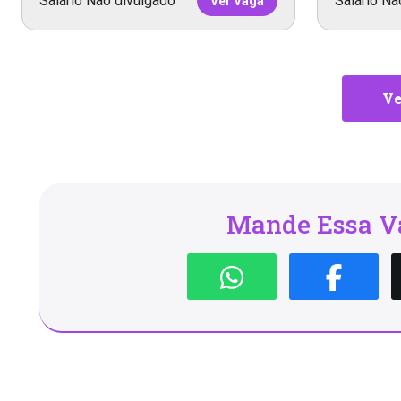
Salário Não divulgado
Salário Nã
Ver Vaga
Ve
Mande Essa Va