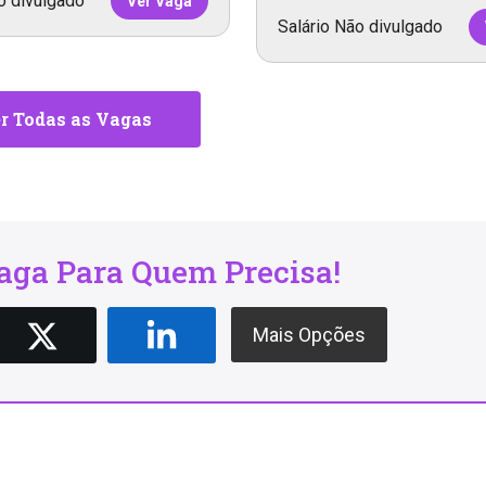
o divulgado
Ver Vaga
Salário Não divulgado
r Todas as Vagas
ga Para Quem Precisa!
Mais Opções