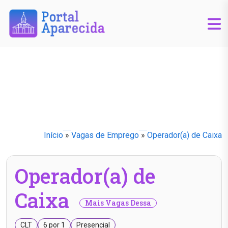
Início
»
Vagas de Emprego
»
Operador(a) de Caixa
Operador(a) de
Caixa
Mais Vagas Dessa
CLT
6 por 1
Presencial