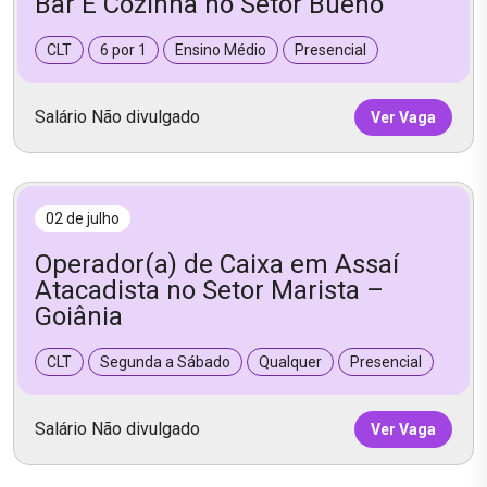
Bar E Cozinha no Setor Bueno
CLT
6 por 1
Ensino Médio
Presencial
Salário Não divulgado
Ver Vaga
02 de julho
Operador(a) de Caixa em Assaí
Atacadista no Setor Marista –
Goiânia
CLT
Segunda a Sábado
Qualquer
Presencial
Salário Não divulgado
Ver Vaga