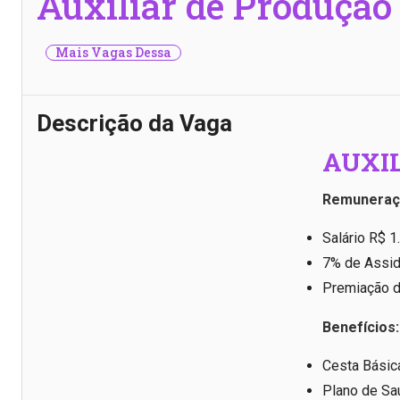
Auxiliar de Produção
Mais Vagas Dessa
Descrição da Vaga
AUXI
Remuneraç
Salário R$ 1
7% de Assid
Premiação d
Benefícios:
Cesta Básic
Plano de Sa