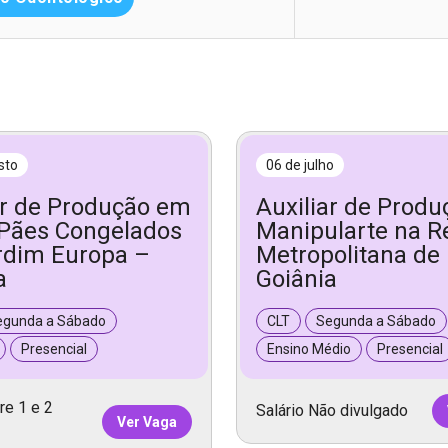
sto
06 de julho
ar de Produção em
Auxiliar de Prod
Pães Congelados
Manipularte na R
rdim Europa –
Metropolitana de
a
Goiânia
egunda a Sábado
CLT
Segunda a Sábado
Presencial
Ensino Médio
Presencial
re 1 e 2
Salário Não divulgado
Ver Vaga