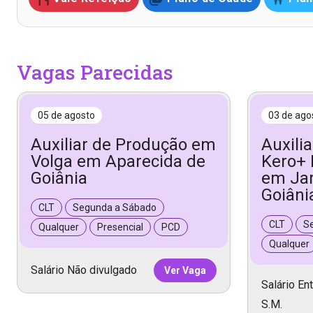
Vagas Parecidas
05 de agosto
03 de ago
Auxiliar de Produção em
Auxili
Volga em Aparecida de
Kero+ 
Goiânia
em Ja
Goiâni
CLT
Segunda a Sábado
CLT
S
Qualquer
Presencial
PCD
Qualquer
Salário Não divulgado
Ver Vaga
Salário Ent
S.M.