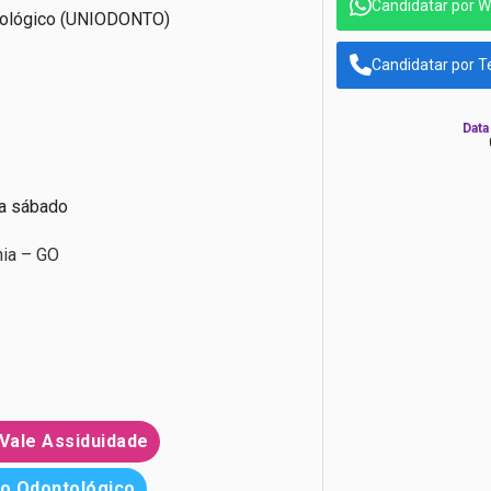
Candidatar por 
tológico (UNIODONTO)
Candidatar por T
Data
 a sábado
nia – GO
Vale Assiduidade
o Odontológico