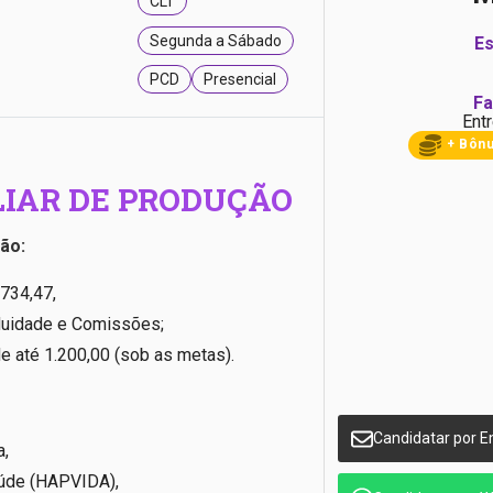
CLT
Segunda a Sábado
Es
PCD
Presencial
Fa
Entr
+ Bôn
LIAR DE PRODUÇÃO
ão:
.734,47,
uidade e Comissões;
e até 1.200,00 (sob as metas).
Candidatar por E
a,
úde (HAPVIDA),