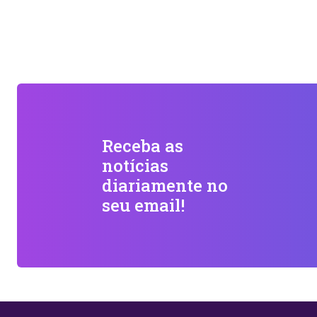
Receba as
notícias
diariamente no
seu email!