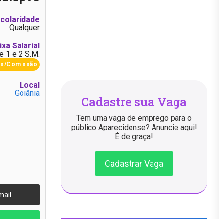
colaridade
Qualquer
ixa Salarial
e 1 e 2 S.M.
us/Comissão
Local
Goiânia
Cadastre sua Vaga
Tem uma vaga de emprego para o
público Aparecidense? Anuncie aqui!
É de graça!
Cadastrar Vaga
mail