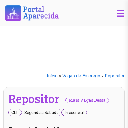
Início
»
Vagas de Emprego
»
Repositor
Repositor
Mais Vagas Dessa
CLT
Segunda a Sábado
Presencial