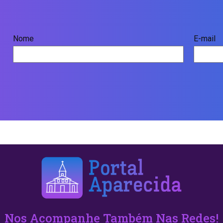
Nome
E-mail
Nos Acompanhe Também Nas Redes!