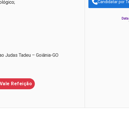
ológico;
Candidatar por T
Data
Sao Judas Tadeu – Goiânia-GO
Vale Refeição