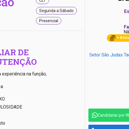
ção
CLT
Segunda a Sábado
Es
Presencial
Fa
Nã
+ Bôn
IAR DE
Setor São Judas Ta
TENÇÃO
 experiência na função;
os
XO
ULOSIDADE
Candidatar por 
sto