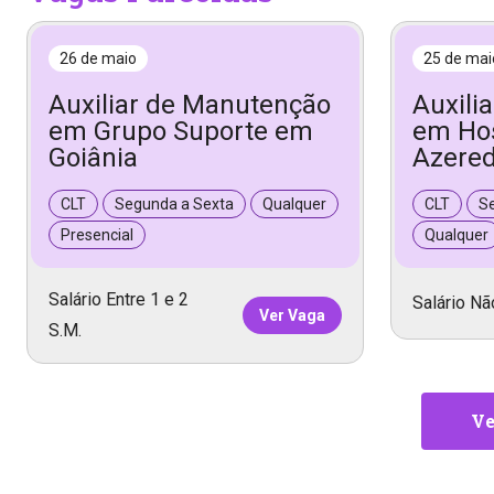
26 de maio
25 de mai
Auxiliar de Manutenção
Auxili
em Grupo Suporte em
em Hos
Goiânia
Azered
CLT
Segunda a Sexta
Qualquer
CLT
S
Presencial
Qualquer
Salário Entre 1 e 2
Salário Nã
Ver Vaga
S.M.
Ve