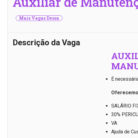
Auxiliar de Manuten
Mais Vagas Dessa
Descrição da Vaga
AUXIL
MANU
É necessária
Oferecem
SALÁRIO FI
30% PERIC
VA
Ajuda de Cu