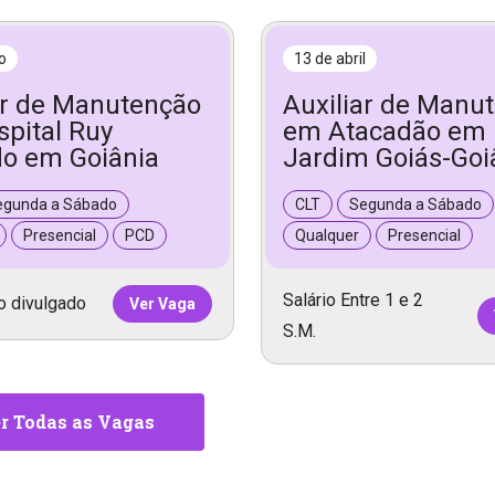
o
13 de abril
ar de Manutenção
Auxiliar de Manu
pital Ruy
em Atacadão em
o em Goiânia
Jardim Goiás-Goi
egunda a Sábado
CLT
Segunda a Sábado
Presencial
PCD
Qualquer
Presencial
Salário Entre 1 e 2
o divulgado
Ver Vaga
S.M.
r Todas as Vagas