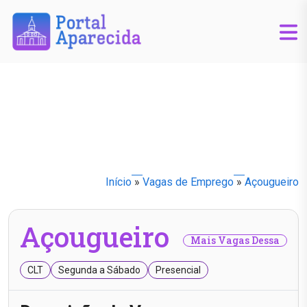
Início
»
Vagas de Emprego
»
Açougueiro
Açougueiro
Mais Vagas Dessa
CLT
Segunda a Sábado
Presencial