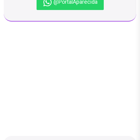
@PortalAparecida