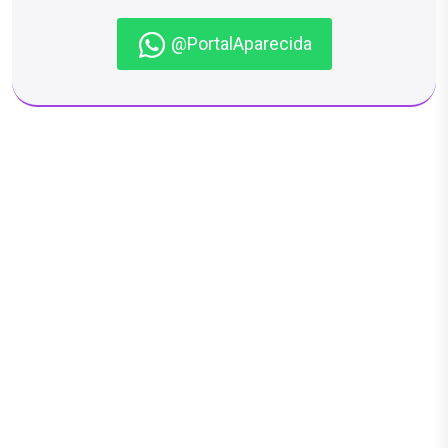
@PortalAparecida