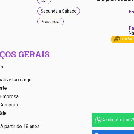
CLT
Segunda a Sábado
Es
Presencial
Fa
Nã
+ Bôn
ÇOS GERAIS
s:
atível ao cargo
orte
 Empresa
 Compras
úde
Candidatar por 
:
A partir de 18 anos