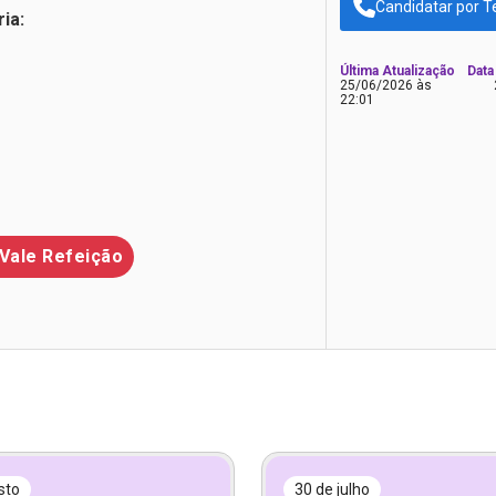
Candidatar por T
ia:
Última Atualização
Data
25/06/2026 às
22:01
Vale Refeição
sto
30 de julho