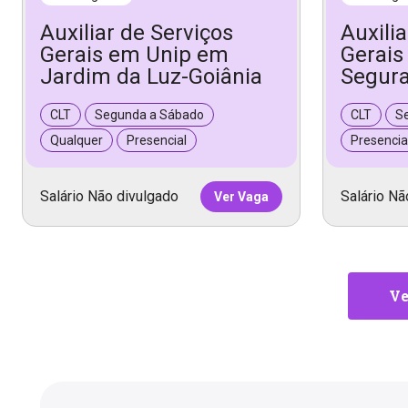
Auxiliar de Serviços
Auxili
Gerais em Unip em
Gerais
Jardim da Luz-Goiânia
Segura
CLT
Segunda a Sábado
CLT
S
Qualquer
Presencial
Presencia
Salário Não divulgado
Salário Nã
Ver Vaga
Ve