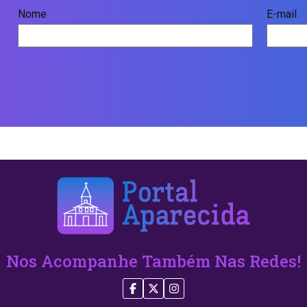
Nome
E-mail
Nos Acompanhe Também Nas Redes!