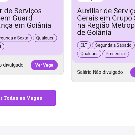
ar de Serviços
Auxiliar de Serviç
 em Guard
Gerais em Grupo
nça em Goiânia
na Região Metrop
de Goiânia
egunda a Sexta
Qualquer
CLT
Segunda a Sábado
l
Qualquer
Presencial
o divulgado
Ver Vaga
Salário Não divulgado
r Todas as Vagas